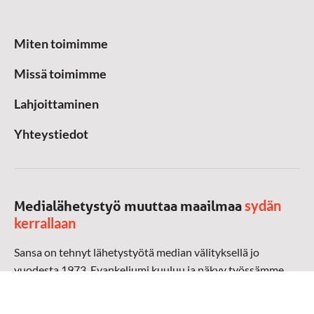
Miten toimimme
Missä toimimme
Lahjoittaminen
Yhteystiedot
sydän
Medialähetystyö muuttaa maailmaa
kerrallaan
Sansa on tehnyt lähetystyötä median välityksellä jo
vuodesta 1973. Evankeliumi kuuluu ja näkyy työssämme
radioaalloilla, televisiossa, verkossa ja sosiaalisessa
mediassa ympäri maailman. Kohtaamme ihmisen hänen