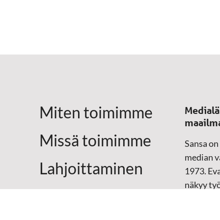
Miten toimimme
Medialä
maailm
Missä toimimme
Sansa on
median vä
Lahjoittaminen
1973. Eva
näkyy ty
Yhteystiedot
televisio
sosiaali