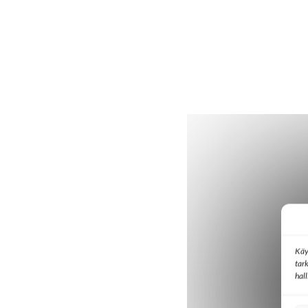
Käy
tar
hal