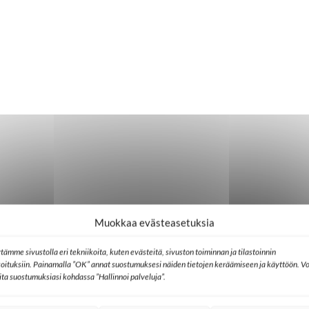
Muokkaa evästeasetuksia
tämme sivustolla eri tekniikoita, kuten evästeitä, sivuston toiminnan ja tilastoinnin
koituksiin. Painamalla ”OK” annat suostumuksesi näiden tietojen keräämiseen ja käyttöön. Vo
lita suostumuksiasi kohdassa ”Hallinnoi palveluja”.