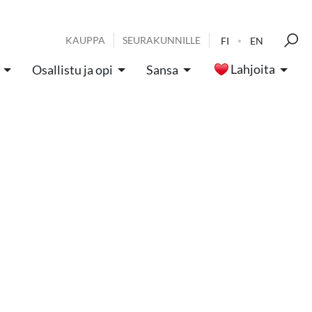
KAUPPA
SEURAKUNNILLE
FI
EN
Lahjoita
Osallistu ja opi
Sansa