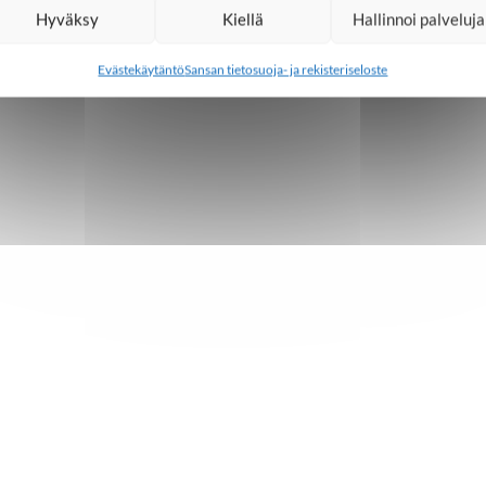
Hyväksy
Kiellä
Hallinnoi palveluja
Evästekäytäntö
Sansan tietosuoja- ja rekisteriseloste