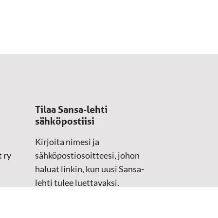
Tilaa Sansa-lehti
sähköpostiisi
Kirjoita nimesi ja
 ry
sähköpostiosoitteesi, johon
haluat linkin, kun uusi Sansa-
lehti tulee luettavaksi.
Tilaustiedot kirjataan
asiakasteristeriimme.