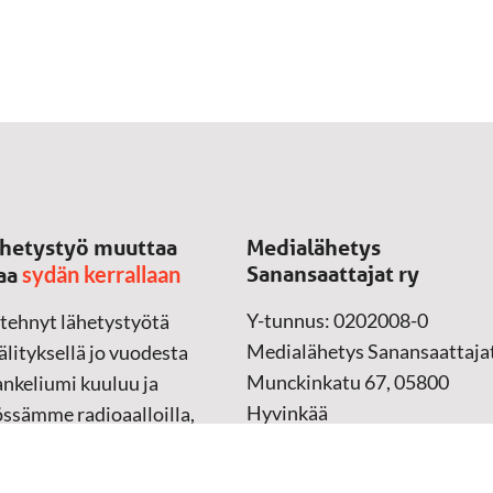
hetystyö muuttaa
Medialähetys
sydän kerrallaan
Sanansaattajat ry
aa
Y-tunnus: 0202008-0
 tehnyt lähetystyötä
Medialähetys Sanansaattajat
lityksellä jo vuodesta
Munckinkatu 67, 05800
nkeliumi kuuluu ja
Hyvinkää
össämme radioaalloilla,
ssa, verkossa ja
➔
Yhteydenottolomake
sessa mediassa ympäri