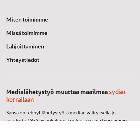
Miten toimimme
Missä toimimme
Lahjoittaminen
Yhteystiedot
sydän
Medialähetystyö muuttaa maailmaa
kerrallaan
Sansa on tehnyt lähetystyötä median välityksellä jo
vuodesta 1973. Evankeliumi kuuluu ja näkyy työssämme
radioaalloilla, televisiossa, verkossa ja sosiaalisessa
mediassa ympäri maailman. Kohtaamme ihmisen hänen