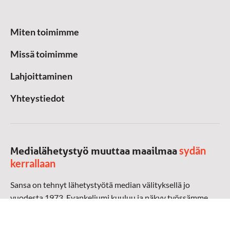
Miten toimimme
Missä toimimme
Lahjoittaminen
Yhteystiedot
sydän
Medialähetystyö muuttaa maailmaa
kerrallaan
Sansa on tehnyt lähetystyötä median välityksellä jo
vuodesta 1973. Evankeliumi kuuluu ja näkyy työssämme
radioaalloilla, televisiossa, verkossa ja sosiaalisessa
mediassa ympäri maailman. Kohtaamme ihmisen hänen