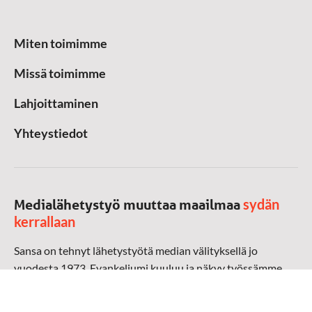
Miten toimimme
Missä toimimme
Lahjoittaminen
Yhteystiedot
sydän
Medialähetystyö muuttaa maailmaa
kerrallaan
Sansa on tehnyt lähetystyötä median välityksellä jo
vuodesta 1973. Evankeliumi kuuluu ja näkyy työssämme
radioaalloilla, televisiossa, verkossa ja sosiaalisessa
mediassa ympäri maailman. Kohtaamme ihmisen hänen