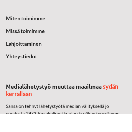
Miten toimimme
Missä toimimme
Lahjoittaminen
Yhteystiedot
sydän
Medialähetystyö muuttaa maailmaa
kerrallaan
Sansa on tehnyt lähetystyötä median välityksellä jo
vuodesta 1973. Evankeliumi kuuluu ja näkyy työssämme
radioaalloilla, televisiossa, verkossa ja sosiaalisessa
mediassa ympäri maailman. Kohtaamme ihmisen hänen