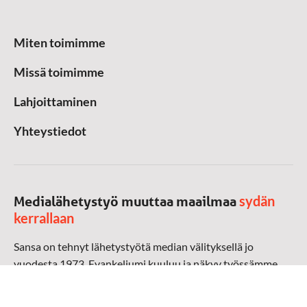
Miten toimimme
Missä toimimme
Lahjoittaminen
Yhteystiedot
sydän
Medialähetystyö muuttaa maailmaa
kerrallaan
Sansa on tehnyt lähetystyötä median välityksellä jo
vuodesta 1973. Evankeliumi kuuluu ja näkyy työssämme
radioaalloilla, televisiossa, verkossa ja sosiaalisessa
mediassa ympäri maailman. Kohtaamme ihmisen hänen