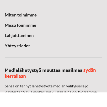
Miten toimimme
Missä toimimme
Lahjoittaminen
Yhteystiedot
sydän
Medialähetystyö muuttaa maailmaa
kerrallaan
Sansa on tehnyt lähetystyötä median välityksellä jo
vuodesta 1973. Evankeliumi kuuluu ja näkyy työssämme
radioaalloilla, televisiossa, verkossa ja sosiaalisessa
mediassa ympäri maailman. Kohtaamme ihmisen hänen