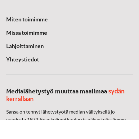
Miten toimimme
Missä toimimme
Lahjoittaminen
Yhteystiedot
sydän
Medialähetystyö muuttaa maailmaa
kerrallaan
Sansa on tehnyt lähetystyötä median välityksellä jo
vuodesta 1973. Evankeliumi kuuluu ja näkyy työssämme
radioaalloilla, televisiossa, verkossa ja sosiaalisessa
mediassa ympäri maailman. Kohtaamme ihmisen hänen