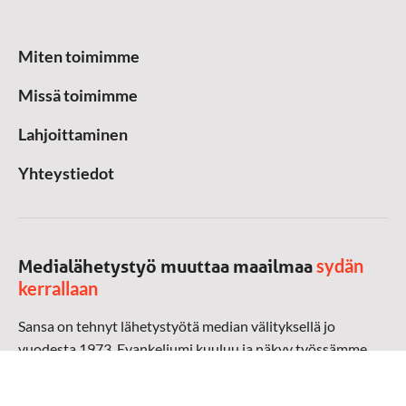
Miten toimimme
Missä toimimme
Lahjoittaminen
Yhteystiedot
sydän
Medialähetystyö muuttaa maailmaa
kerrallaan
Sansa on tehnyt lähetystyötä median välityksellä jo
vuodesta 1973. Evankeliumi kuuluu ja näkyy työssämme
radioaalloilla, televisiossa, verkossa ja sosiaalisessa
mediassa ympäri maailman. Kohtaamme ihmisen hänen