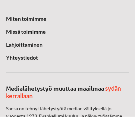
Miten toimimme
Missä toimimme
Lahjoittaminen
Yhteystiedot
sydän
Medialähetystyö muuttaa maailmaa
kerrallaan
Sansa on tehnyt lähetystyötä median välityksellä jo
vuodesta 1973. Evankeliumi kuuluu ja näkyy työssämme
radioaalloilla, televisiossa, verkossa ja sosiaalisessa
mediassa ympäri maailman. Kohtaamme ihmisen hänen