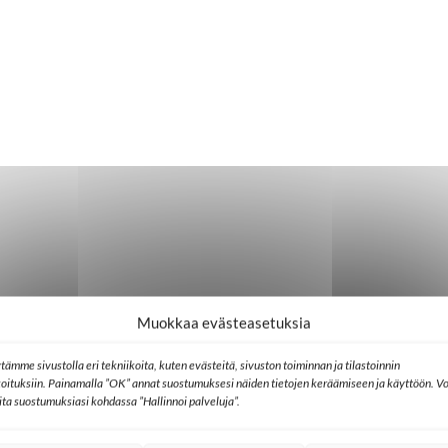
Muokkaa evästeasetuksia
tämme sivustolla eri tekniikoita, kuten evästeitä, sivuston toiminnan ja tilastoinnin
koituksiin. Painamalla ”OK” annat suostumuksesi näiden tietojen keräämiseen ja käyttöön. Vo
lita suostumuksiasi kohdassa ”Hallinnoi palveluja”.