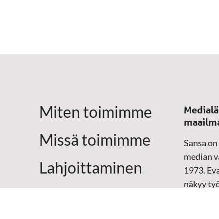
Miten toimimme
Medialä
maailm
Missä toimimme
Sansa on
median vä
Lahjoittaminen
1973. Eva
näkyy ty
Yhteystiedot
televisio
sosiaali