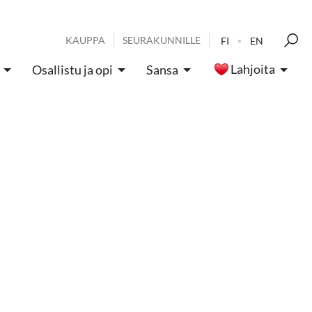
KAUPPA
SEURAKUNNILLE
FI
EN
Lahjoita
Osallistu ja opi
Sansa