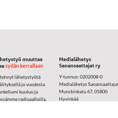
hetystyö muuttaa
Medialähetys
sydän kerrallaan
Sanansaattajat ry
aa
Y-tunnus: 0202008-0
 tehnyt lähetystyötä
Medialähetys Sanansaattajat
lityksellä jo vuodesta
Munckinkatu 67, 05800
nkeliumi kuuluu ja
Hyvinkää
össämme radioaalloilla,
ssa, verkossa ja
➔
Yhteydenottolomake
sessa mediassa ympäri