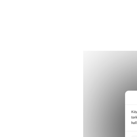
Käy
tar
hal