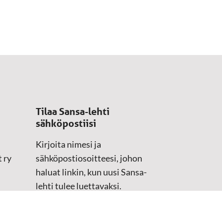
Tilaa Sansa-lehti
sähköpostiisi
Kirjoita nimesi ja
 ry
sähköpostiosoitteesi, johon
haluat linkin, kun uusi Sansa-
lehti tulee luettavaksi.
Tilaustiedot kirjataan
asiakasteristeriimme.