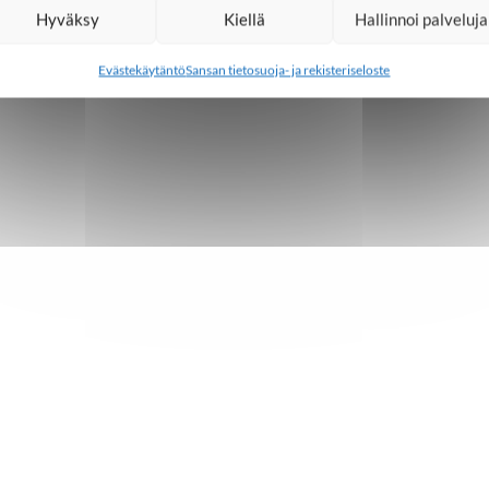
Hyväksy
Kiellä
Hallinnoi palveluja
Evästekäytäntö
Sansan tietosuoja- ja rekisteriseloste