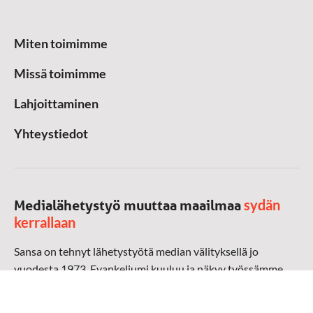
Miten toimimme
Missä toimimme
Lahjoittaminen
Yhteystiedot
sydän
Medialähetystyö muuttaa maailmaa
kerrallaan
Sansa on tehnyt lähetystyötä median välityksellä jo
vuodesta 1973. Evankeliumi kuuluu ja näkyy työssämme
radioaalloilla, televisiossa, verkossa ja sosiaalisessa
mediassa ympäri maailman. Kohtaamme ihmisen hänen