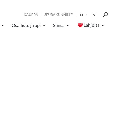
KAUPPA
SEURAKUNNILLE
FI
EN
Lahjoita
Osallistu ja opi
Sansa