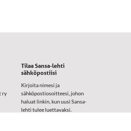
Tilaa Sansa-lehti
sähköpostiisi
Kirjoita nimesi ja
 ry
sähköpostiosoitteesi, johon
haluat linkin, kun uusi Sansa-
lehti tulee luettavaksi.
Tilaustiedot kirjataan
asiakasteristeriimme.