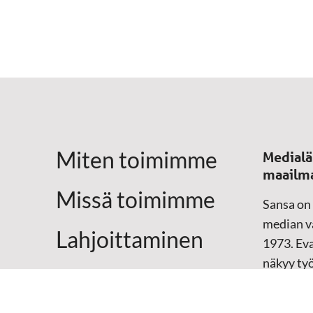
Miten toimimme
Medialä
maailm
Missä toimimme
Sansa on
median vä
Lahjoittaminen
1973. Eva
näkyy ty
Yhteystiedot
televisio
sosiaali