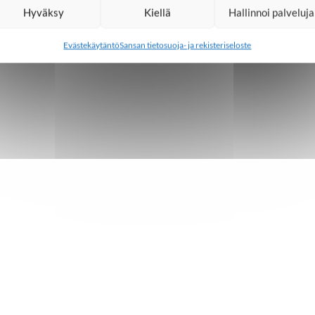
Hyväksy
Kiellä
Hallinnoi palveluja
Evästekäytäntö
Sansan tietosuoja- ja rekisteriseloste