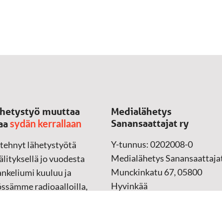
hetystyö muuttaa
Medialähetys
sydän kerrallaan
Sanansaattajat ry
aa
Y-tunnus: 0202008-0
 tehnyt lähetystyötä
Medialähetys Sanansaattajat
lityksellä jo vuodesta
Munckinkatu 67, 05800
nkeliumi kuuluu ja
Hyvinkää
össämme radioaalloilla,
ssa, verkossa ja
➔
Yhteydenottolomake
sessa mediassa ympäri