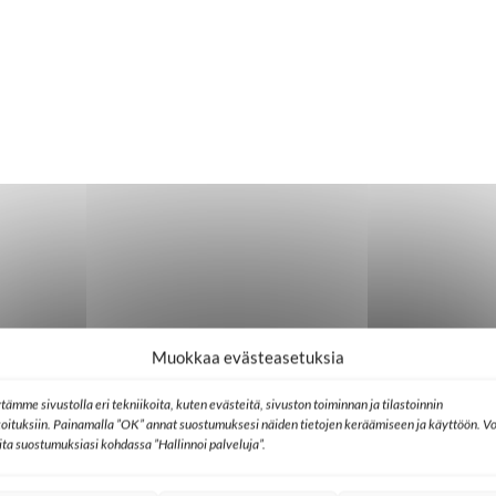
Muokkaa evästeasetuksia
tämme sivustolla eri tekniikoita, kuten evästeitä, sivuston toiminnan ja tilastoinnin
koituksiin. Painamalla ”OK” annat suostumuksesi näiden tietojen keräämiseen ja käyttöön. Vo
lita suostumuksiasi kohdassa ”Hallinnoi palveluja”.