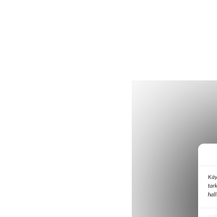
Käy
tar
hal