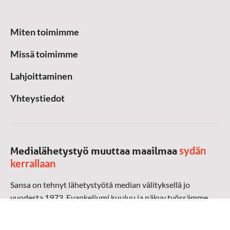
Miten toimimme
Missä toimimme
Lahjoittaminen
Yhteystiedot
sydän
Medialähetystyö muuttaa maailmaa
kerrallaan
Sansa on tehnyt lähetystyötä median välityksellä jo
vuodesta 1973. Evankeliumi kuuluu ja näkyy työssämme
radioaalloilla, televisiossa, verkossa ja sosiaalisessa
mediassa ympäri maailman. Kohtaamme ihmisen hänen