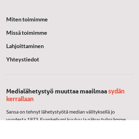
Miten toimimme
Missä toimimme
Lahjoittaminen
Yhteystiedot
sydän
Medialähetystyö muuttaa maailmaa
kerrallaan
Sansa on tehnyt lähetystyötä median välityksellä jo
vuodesta 1973. Evankeliumi kuuluu ja näkyy työssämme
radioaalloilla, televisiossa, verkossa ja sosiaalisessa
mediassa ympäri maailman. Kohtaamme ihmisen hänen