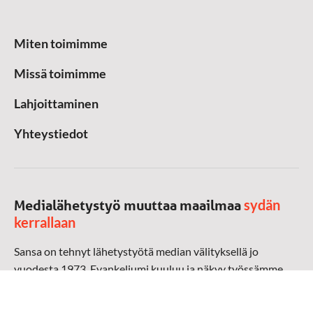
Miten toimimme
Missä toimimme
Lahjoittaminen
Yhteystiedot
sydän
Medialähetystyö muuttaa maailmaa
kerrallaan
Sansa on tehnyt lähetystyötä median välityksellä jo
vuodesta 1973. Evankeliumi kuuluu ja näkyy työssämme
radioaalloilla, televisiossa, verkossa ja sosiaalisessa
mediassa ympäri maailman. Kohtaamme ihmisen hänen