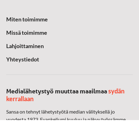
Miten toimimme
Missä toimimme
Lahjoittaminen
Yhteystiedot
sydän
Medialähetystyö muuttaa maailmaa
kerrallaan
Sansa on tehnyt lähetystyötä median välityksellä jo
vuodesta 1973. Evankeliumi kuuluu ja näkyy työssämme
radioaalloilla, televisiossa, verkossa ja sosiaalisessa
mediassa ympäri maailman. Kohtaamme ihmisen hänen