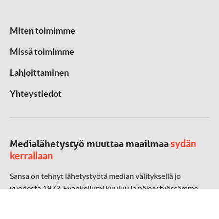
Miten toimimme
Missä toimimme
Lahjoittaminen
Yhteystiedot
sydän
Medialähetystyö muuttaa maailmaa
kerrallaan
Sansa on tehnyt lähetystyötä median välityksellä jo
vuodesta 1973. Evankeliumi kuuluu ja näkyy työssämme
radioaalloilla, televisiossa, verkossa ja sosiaalisessa
mediassa ympäri maailman. Kohtaamme ihmisen hänen