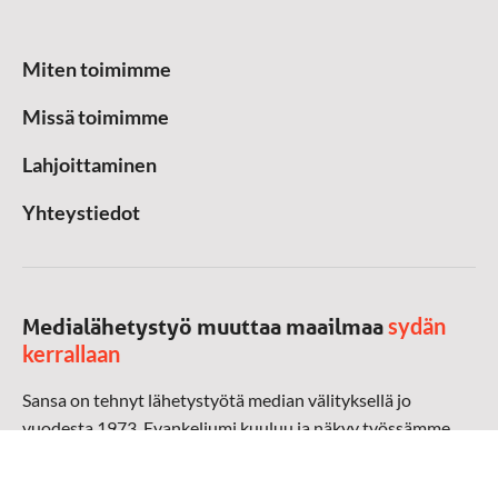
Miten toimimme
Missä toimimme
Lahjoittaminen
Yhteystiedot
sydän
Medialähetystyö muuttaa maailmaa
kerrallaan
Sansa on tehnyt lähetystyötä median välityksellä jo
vuodesta 1973. Evankeliumi kuuluu ja näkyy työssämme
radioaalloilla, televisiossa, verkossa ja sosiaalisessa
mediassa ympäri maailman. Kohtaamme ihmisen hänen