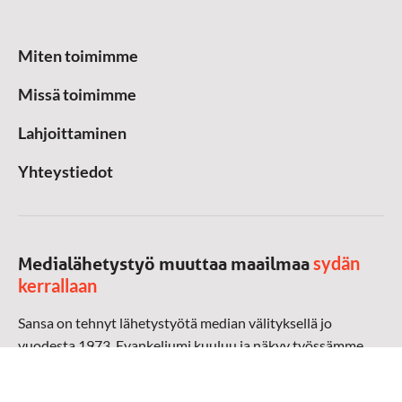
Miten toimimme
Missä toimimme
Lahjoittaminen
Yhteystiedot
sydän
Medialähetystyö muuttaa maailmaa
kerrallaan
Sansa on tehnyt lähetystyötä median välityksellä jo
vuodesta 1973. Evankeliumi kuuluu ja näkyy työssämme
radioaalloilla, televisiossa, verkossa ja sosiaalisessa
mediassa ympäri maailman. Kohtaamme ihmisen hänen