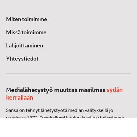
Miten toimimme
Missä toimimme
Lahjoittaminen
Yhteystiedot
sydän
Medialähetystyö muuttaa maailmaa
kerrallaan
Sansa on tehnyt lähetystyötä median välityksellä jo
vuodesta 1973. Evankeliumi kuuluu ja näkyy työssämme
radioaalloilla, televisiossa, verkossa ja sosiaalisessa
mediassa ympäri maailman. Kohtaamme ihmisen hänen