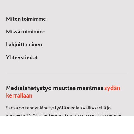
Miten toimimme
Missä toimimme
Lahjoittaminen
Yhteystiedot
sydän
Medialähetystyö muuttaa maailmaa
kerrallaan
Sansa on tehnyt lähetystyötä median välityksellä jo
vuodesta 1973. Evankeliumi kuuluu ja näkyy työssämme
radioaalloilla, televisiossa, verkossa ja sosiaalisessa
mediassa ympäri maailman. Kohtaamme ihmisen hänen