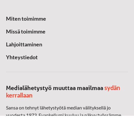
Miten toimimme
Missä toimimme
Lahjoittaminen
Yhteystiedot
sydän
Medialähetystyö muuttaa maailmaa
kerrallaan
Sansa on tehnyt lähetystyötä median välityksellä jo
vuodesta 1973. Evankeliumi kuuluu ja näkyy työssämme
radioaalloilla, televisiossa, verkossa ja sosiaalisessa
mediassa ympäri maailman. Kohtaamme ihmisen hänen