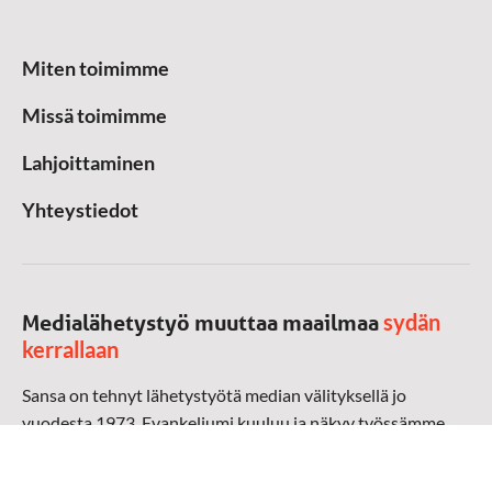
Miten toimimme
Missä toimimme
Lahjoittaminen
Yhteystiedot
sydän
Medialähetystyö muuttaa maailmaa
kerrallaan
Sansa on tehnyt lähetystyötä median välityksellä jo
vuodesta 1973. Evankeliumi kuuluu ja näkyy työssämme
radioaalloilla, televisiossa, verkossa ja sosiaalisessa
mediassa ympäri maailman. Kohtaamme ihmisen hänen