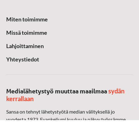
Miten toimimme
Missä toimimme
Lahjoittaminen
Yhteystiedot
sydän
Medialähetystyö muuttaa maailmaa
kerrallaan
Sansa on tehnyt lähetystyötä median välityksellä jo
vuodesta 1973. Evankeliumi kuuluu ja näkyy työssämme
radioaalloilla, televisiossa, verkossa ja sosiaalisessa
mediassa ympäri maailman. Kohtaamme ihmisen hänen