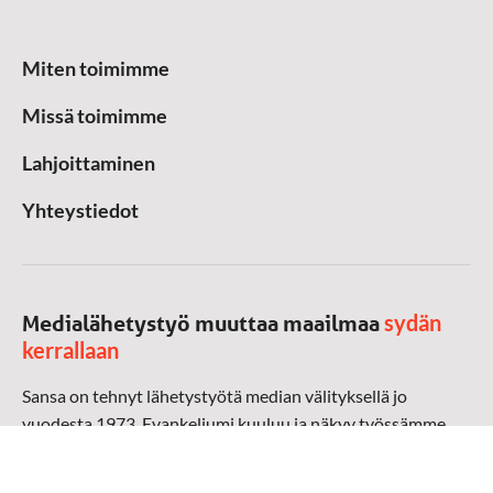
Miten toimimme
Missä toimimme
Lahjoittaminen
Yhteystiedot
sydän
Medialähetystyö muuttaa maailmaa
kerrallaan
Sansa on tehnyt lähetystyötä median välityksellä jo
vuodesta 1973. Evankeliumi kuuluu ja näkyy työssämme
radioaalloilla, televisiossa, verkossa ja sosiaalisessa
mediassa ympäri maailman. Kohtaamme ihmisen hänen