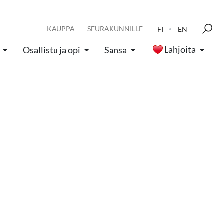
KAUPPA
SEURAKUNNILLE
FI
EN
Lahjoita
Osallistu ja opi
Sansa