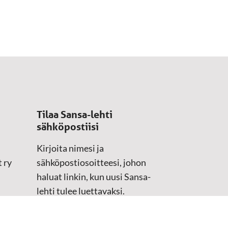
Tilaa Sansa-lehti
sähköpostiisi
Kirjoita nimesi ja
 ry
sähköpostiosoitteesi, johon
haluat linkin, kun uusi Sansa-
lehti tulee luettavaksi.
Tilaustiedot kirjataan
asiakasteristeriimme.