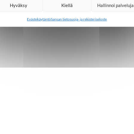
Hyväksy
Kiellä
Hallinnoi palveluja
Evästekäytäntö
Sansan tietosuoja- ja rekisteriseloste