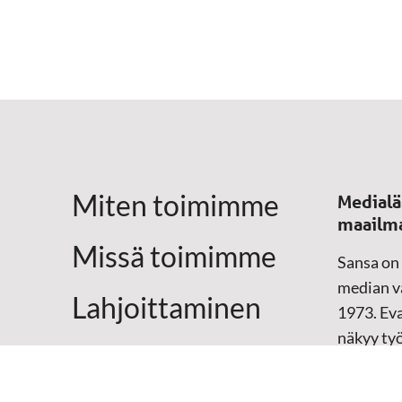
Miten toimimme
Medialä
maailm
Missä toimimme
Sansa on
median vä
Lahjoittaminen
1973. Eva
näkyy ty
Yhteystiedot
televisio
sosiaali