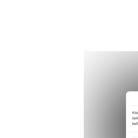
Käy
tar
hal