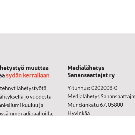
hetystyö muuttaa
Medialähetys
sydän kerrallaan
Sanansaattajat ry
aa
Y-tunnus: 0202008-0
 tehnyt lähetystyötä
Medialähetys Sanansaattajat
lityksellä jo vuodesta
Munckinkatu 67, 05800
nkeliumi kuuluu ja
Hyvinkää
össämme radioaalloilla,
ssa, verkossa ja
➔
Yhteydenottolomake
sessa mediassa ympäri