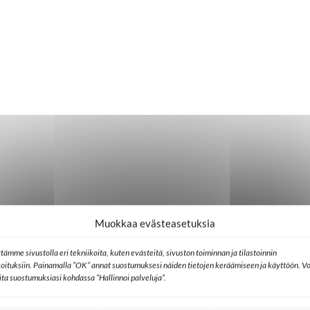
Muokkaa evästeasetuksia
tämme sivustolla eri tekniikoita, kuten evästeitä, sivuston toiminnan ja tilastoinnin
koituksiin. Painamalla ”OK” annat suostumuksesi näiden tietojen keräämiseen ja käyttöön. Vo
lita suostumuksiasi kohdassa ”Hallinnoi palveluja”.