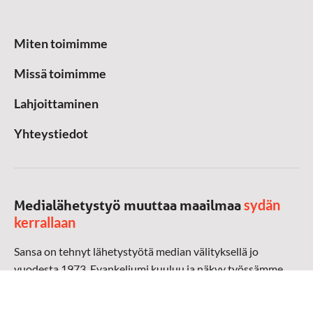
Miten toimimme
Missä toimimme
Lahjoittaminen
Yhteystiedot
sydän
Medialähetystyö muuttaa maailmaa
kerrallaan
Sansa on tehnyt lähetystyötä median välityksellä jo
vuodesta 1973. Evankeliumi kuuluu ja näkyy työssämme
radioaalloilla, televisiossa, verkossa ja sosiaalisessa
mediassa ympäri maailman. Kohtaamme ihmisen hänen