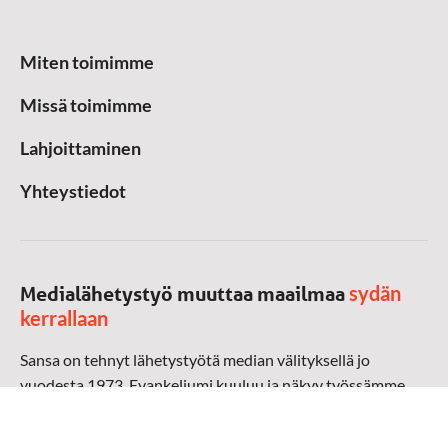
Miten toimimme
Missä toimimme
Lahjoittaminen
Yhteystiedot
sydän
Medialähetystyö muuttaa maailmaa
kerrallaan
Sansa on tehnyt lähetystyötä median välityksellä jo
vuodesta 1973. Evankeliumi kuuluu ja näkyy työssämme
radioaalloilla, televisiossa, verkossa ja sosiaalisessa
mediassa ympäri maailman. Kohtaamme ihmisen hänen