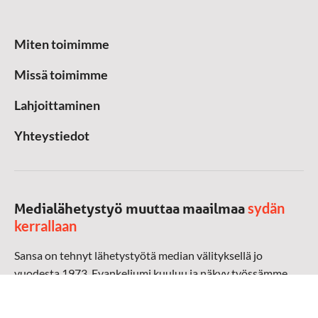
Miten toimimme
Missä toimimme
Lahjoittaminen
Yhteystiedot
sydän
Medialähetystyö muuttaa maailmaa
kerrallaan
Sansa on tehnyt lähetystyötä median välityksellä jo
vuodesta 1973. Evankeliumi kuuluu ja näkyy työssämme
radioaalloilla, televisiossa, verkossa ja sosiaalisessa
mediassa ympäri maailman. Kohtaamme ihmisen hänen