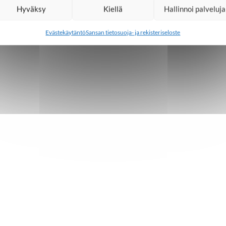
Hyväksy
Kiellä
Hallinnoi palveluja
Evästekäytäntö
Sansan tietosuoja- ja rekisteriseloste