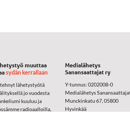
hetystyö muuttaa
Medialähetys
sydän kerrallaan
Sanansaattajat ry
aa
Y-tunnus: 0202008-0
 tehnyt lähetystyötä
Medialähetys Sanansaattajat
lityksellä jo vuodesta
Munckinkatu 67, 05800
nkeliumi kuuluu ja
Hyvinkää
össämme radioaalloilla,
ssa, verkossa ja
➔
Yhteydenottolomake
sessa mediassa ympäri