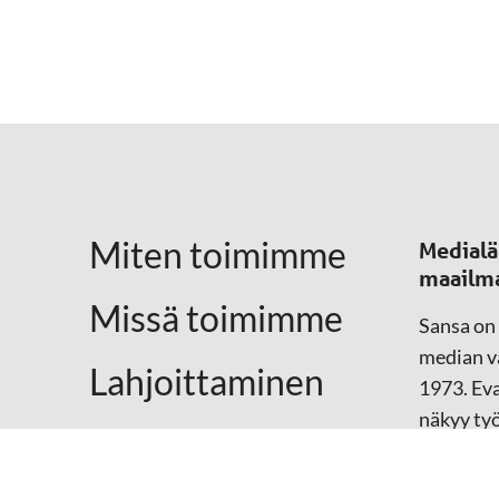
Miten toimimme
Medialä
maailm
Missä toimimme
Sansa on
median vä
Lahjoittaminen
1973. Eva
näkyy ty
Yhteystiedot
televisio
sosiaali