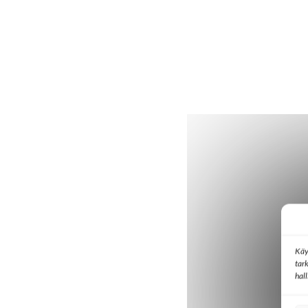
Käy
tar
hal