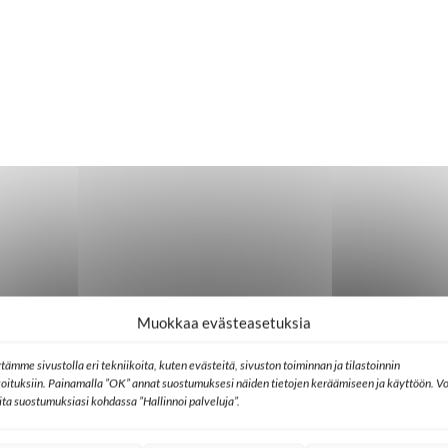
Muokkaa evästeasetuksia
tämme sivustolla eri tekniikoita, kuten evästeitä, sivuston toiminnan ja tilastoinnin
koituksiin. Painamalla ”OK” annat suostumuksesi näiden tietojen keräämiseen ja käyttöön. Vo
lita suostumuksiasi kohdassa ”Hallinnoi palveluja”.