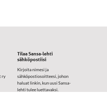
Tilaa Sansa-lehti
sähköpostiisi
Kirjoita nimesi ja
 ry
sähköpostiosoitteesi, johon
haluat linkin, kun uusi Sansa-
lehti tulee luettavaksi.
Tilaustiedot kirjataan
asiakasteristeriimme.