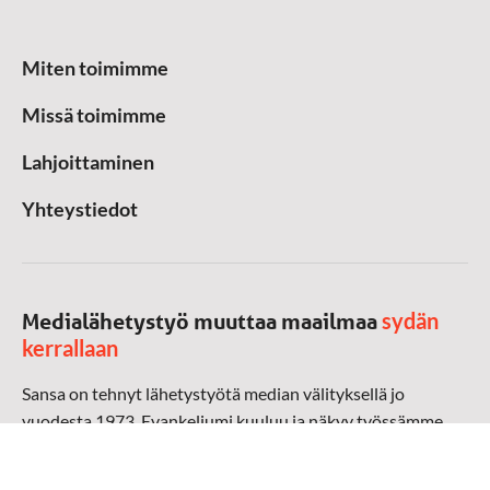
Miten toimimme
Missä toimimme
Lahjoittaminen
Yhteystiedot
sydän
Medialähetystyö muuttaa maailmaa
kerrallaan
Sansa on tehnyt lähetystyötä median välityksellä jo
vuodesta 1973. Evankeliumi kuuluu ja näkyy työssämme
radioaalloilla, televisiossa, verkossa ja sosiaalisessa
mediassa ympäri maailman. Kohtaamme ihmisen hänen