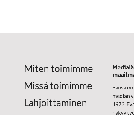
Miten toimimme
Medialä
maailm
Missä toimimme
Sansa on
median vä
Lahjoittaminen
1973. Eva
näkyy ty
Yhteystiedot
televisio
sosiaali