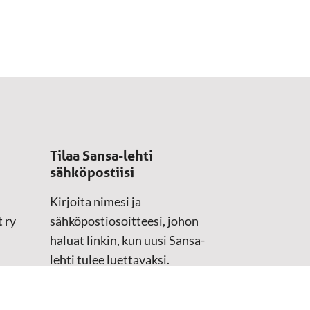
Tilaa Sansa-lehti
sähköpostiisi
Kirjoita nimesi ja
 ry
sähköpostiosoitteesi, johon
haluat linkin, kun uusi Sansa-
lehti tulee luettavaksi.
Tilaustiedot kirjataan
asiakasteristeriimme.