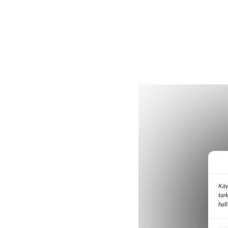
Käy
tar
hal