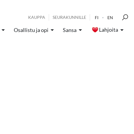
KAUPPA
SEURAKUNNILLE
FI
EN
Lahjoita
Osallistu ja opi
Sansa