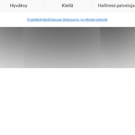
Hyväksy
Kiellä
Hallinnoi palveluja
Evästekäytäntö
Sansan tietosuoja- ja rekisteriseloste