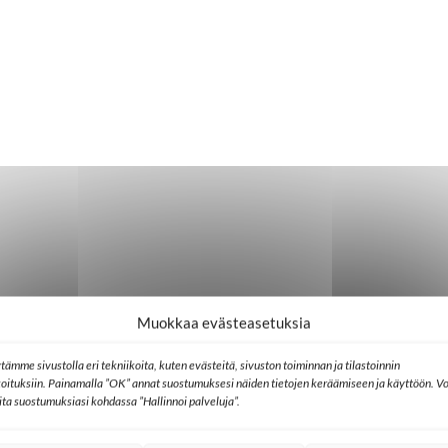
Muokkaa evästeasetuksia
tämme sivustolla eri tekniikoita, kuten evästeitä, sivuston toiminnan ja tilastoinnin
koituksiin. Painamalla ”OK” annat suostumuksesi näiden tietojen keräämiseen ja käyttöön. Vo
lita suostumuksiasi kohdassa ”Hallinnoi palveluja”.