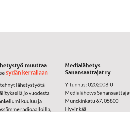
hetystyö muuttaa
Medialähetys
sydän kerrallaan
Sanansaattajat ry
aa
Y-tunnus: 0202008-0
 tehnyt lähetystyötä
Medialähetys Sanansaattajat
lityksellä jo vuodesta
Munckinkatu 67, 05800
nkeliumi kuuluu ja
Hyvinkää
össämme radioaalloilla,
ssa, verkossa ja
➔
Yhteydenottolomake
sessa mediassa ympäri