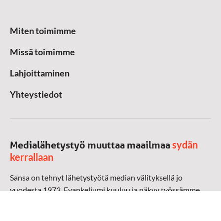
Miten toimimme
Missä toimimme
Lahjoittaminen
Yhteystiedot
sydän
Medialähetystyö muuttaa maailmaa
kerrallaan
Sansa on tehnyt lähetystyötä median välityksellä jo
vuodesta 1973. Evankeliumi kuuluu ja näkyy työssämme
radioaalloilla, televisiossa, verkossa ja sosiaalisessa
mediassa ympäri maailman. Kohtaamme ihmisen hänen