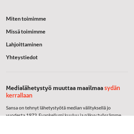
Miten toimimme
Missä toimimme
Lahjoittaminen
Yhteystiedot
sydän
Medialähetystyö muuttaa maailmaa
kerrallaan
Sansa on tehnyt lähetystyötä median välityksellä jo
vuodesta 1973. Evankeliumi kuuluu ja näkyy työssämme
radioaalloilla, televisiossa, verkossa ja sosiaalisessa
mediassa ympäri maailman. Kohtaamme ihmisen hänen