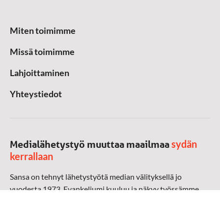
Miten toimimme
Missä toimimme
Lahjoittaminen
Yhteystiedot
sydän
Medialähetystyö muuttaa maailmaa
kerrallaan
Sansa on tehnyt lähetystyötä median välityksellä jo
vuodesta 1973. Evankeliumi kuuluu ja näkyy työssämme
radioaalloilla, televisiossa, verkossa ja sosiaalisessa
mediassa ympäri maailman. Kohtaamme ihmisen hänen