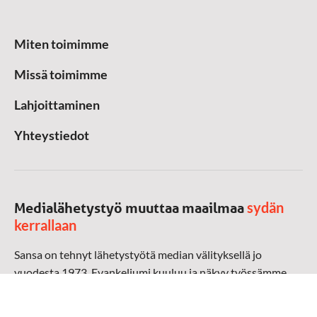
Miten toimimme
Missä toimimme
Lahjoittaminen
Yhteystiedot
sydän
Medialähetystyö muuttaa maailmaa
kerrallaan
Sansa on tehnyt lähetystyötä median välityksellä jo
vuodesta 1973. Evankeliumi kuuluu ja näkyy työssämme
radioaalloilla, televisiossa, verkossa ja sosiaalisessa
mediassa ympäri maailman. Kohtaamme ihmisen hänen