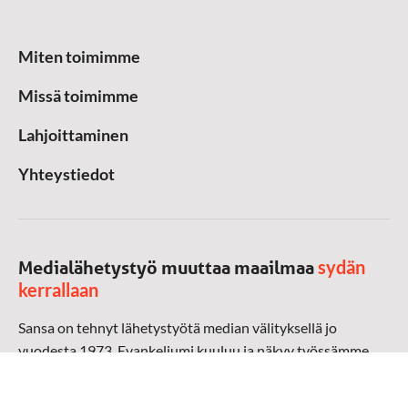
Miten toimimme
Missä toimimme
Lahjoittaminen
Yhteystiedot
sydän
Medialähetystyö muuttaa maailmaa
kerrallaan
Sansa on tehnyt lähetystyötä median välityksellä jo
vuodesta 1973. Evankeliumi kuuluu ja näkyy työssämme
radioaalloilla, televisiossa, verkossa ja sosiaalisessa
mediassa ympäri maailman. Kohtaamme ihmisen hänen