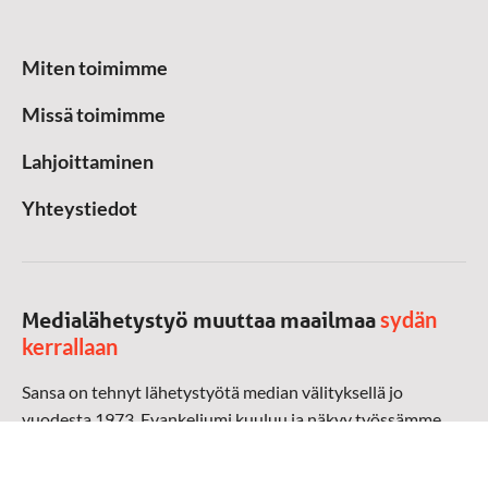
Miten toimimme
Missä toimimme
Lahjoittaminen
Yhteystiedot
sydän
Medialähetystyö muuttaa maailmaa
kerrallaan
Sansa on tehnyt lähetystyötä median välityksellä jo
vuodesta 1973. Evankeliumi kuuluu ja näkyy työssämme
radioaalloilla, televisiossa, verkossa ja sosiaalisessa
mediassa ympäri maailman. Kohtaamme ihmisen hänen