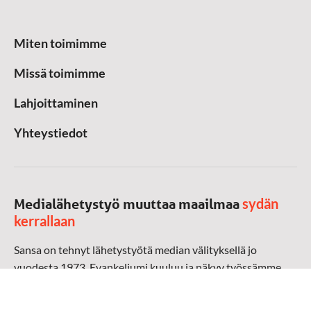
Miten toimimme
Missä toimimme
Lahjoittaminen
Yhteystiedot
sydän
Medialähetystyö muuttaa maailmaa
kerrallaan
Sansa on tehnyt lähetystyötä median välityksellä jo
vuodesta 1973. Evankeliumi kuuluu ja näkyy työssämme
radioaalloilla, televisiossa, verkossa ja sosiaalisessa
mediassa ympäri maailman. Kohtaamme ihmisen hänen