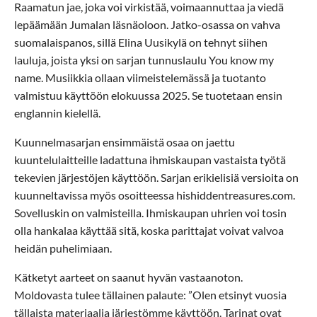
Raamatun jae, joka voi virkistää, voimaannuttaa ja viedä
lepäämään Jumalan läsnäoloon. Jatko-osassa on vahva
suomalaispanos, sillä Elina Uusikylä on tehnyt siihen
lauluja, joista yksi on sarjan tunnuslaulu You know my
name. Musiikkia ollaan viimeistelemässä ja tuotanto
valmistuu käyttöön elokuussa 2025. Se tuotetaan ensin
englannin kielellä.
Kuunnelmasarjan ensimmäistä osaa on jaettu
kuuntelulaitteille ladattuna ihmiskaupan vastaista työtä
tekevien järjestöjen käyttöön. Sarjan erikielisiä versioita on
kuunneltavissa myös osoitteessa hishiddentreasures.com.
Sovelluskin on valmisteilla. Ihmiskaupan uhrien voi tosin
olla hankalaa käyttää sitä, koska parittajat voivat valvoa
heidän puhelimiaan.
Kätketyt aarteet on saanut hyvän vastaanoton.
Moldovasta tulee tällainen palaute: ”Olen etsinyt vuosia
tällaista materiaalia järjestömme käyttöön. Tarinat ovat