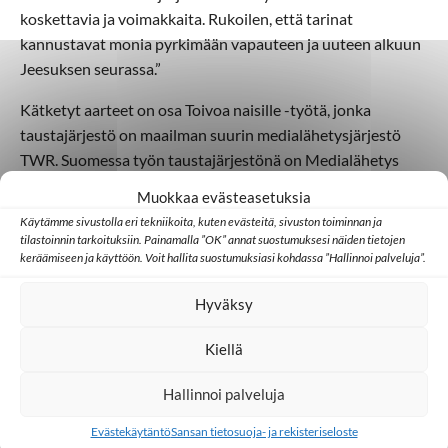
koskettavia ja voimakkaita. Rukoilen, että tarinat
kannustavat monia pyrkimään vapauteen ja uuteen alkuun
Jeesuksen seurassa.”
Kätketyt aarteet on osa Toivoa naisille -työtä, jonka
taustajärjestö on maailman suurin medialähetysjärjestö
TWR. Suomessa työn taustajärjestönä on Medialähetys
Sanansaattajat eli Sansa. Sansa tukee Kätketyt aarteet -
Muokkaa evästeasetuksia
hanketta.
Käytämme sivustolla eri tekniikoita, kuten evästeitä, sivuston toiminnan ja
tilastoinnin tarkoituksiin. Painamalla ”OK” annat suostumuksesi näiden tietojen
keräämiseen ja käyttöön. Voit hallita suostumuksiasi kohdassa ”Hallinnoi palveluja”.
Hyväksy
Kiellä
Hallinnoi palveluja
Evästekäytäntö
Sansan tietosuoja- ja rekisteriseloste