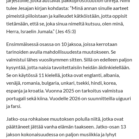
järjestöille, jotka auttavat pakkoprostituution uhreja. Nimi
tulee Jesajan kirjan kohdasta: ”Minä annan sinulle aarteet
pimeistä piiloistaan ja kalleudet kätköistään, jotta oppisit
tietämään, että se, joka sinua nimeltä kutsuu, olen minä,
Herra, Israelin Jumala.” (Jes 45:3)
Ensimmäisessä osassa on 10 jaksoa, joissa kerrotaan
tarinoiden avulla mahdollisuudesta muutokseen. Se
valmistui lähes vuosikymmen sitten. Sillä on edelleen paljon
kysyntää, jotta naisia tavoitettaisiin heidän äidinkielellään.
Se on käytössä 11 kielellä, jotka ovat englanti, albania,
venäjä, romania, bulgaria, unkari, tsekki, hindi, korea,
espanja ja kroatia. Vuonna 2025 on tarkoitus valmistua
portugali sekä kiina. Vuodelle 2026 on suunnitteilla uiguuri
ja farsi.
Jatko-osa rohkaisee muutoksen polulla niitä, jotka ovat
päättäneet jättää vanha elämän taakseen. Jatko-osan 13
jakson kokonaisuudessa on paljon musiikkia ja lyhyt