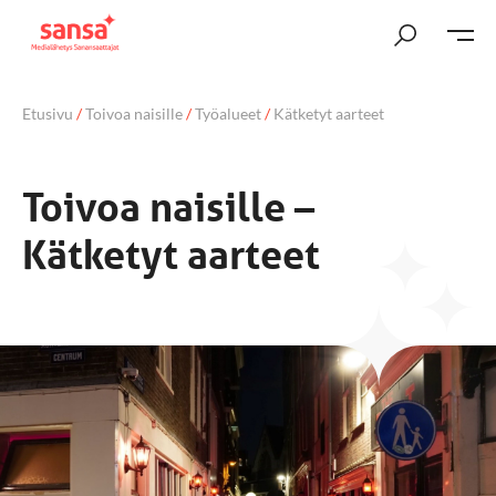
Etusivu
/
Toivoa naisille
/
Työalueet
/
Kätketyt aarteet
Toivoa naisille –
Kätketyt aarteet