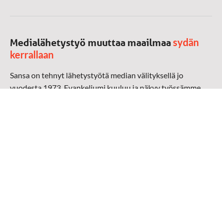
sydän
Medialähetystyö muuttaa maailmaa
kerrallaan
Sansa on tehnyt lähetystyötä median välityksellä jo
vuodesta 1973. Evankeliumi kuuluu ja näkyy työssämme
radioaalloilla, televisiossa, verkossa ja sosiaalisessa
mediassa ympäri maailman. Kohtaamme ihmisen hänen
omalla kielellään, aidosti arjen keskellä.
Mediapankki
➔
Sansan materiaali
➔
Raamattu kannesta kanteen materiaali
➔
Toivoa naisille materiaali