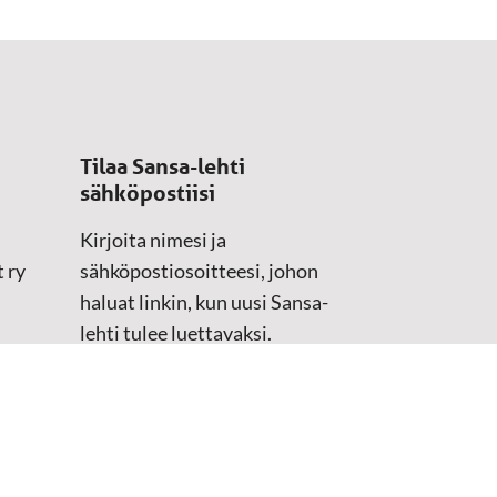
Tilaa Sansa-lehti
sähköpostiisi
Kirjoita nimesi ja
 ry
sähköpostiosoitteesi, johon
haluat linkin, kun uusi Sansa-
lehti tulee luettavaksi.
Tilaustiedot kirjataan
asiakasteristeriimme.
Sähköposti
(Pakollinen)