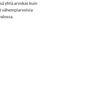
sä yhtä arvokas kuin
at vähempiarvoisia
valossa.