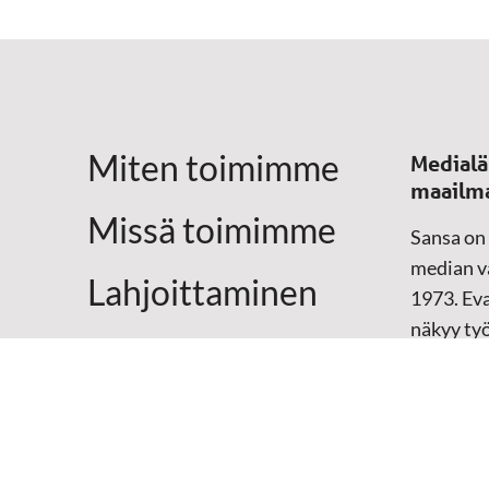
Miten toimimme
Medialä
maailm
Missä toimimme
Sansa on
median vä
Lahjoittaminen
1973. Eva
näkyy ty
Yhteystiedot
televisio
sosiaali
maailma
hänen oma
arjen kesk