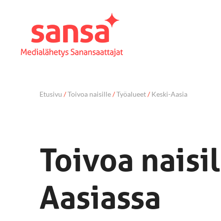
Etusivu
/
Toivoa naisille
/
Työalueet
/
Keski-Aasia
Toivoa naisil
Aasiassa