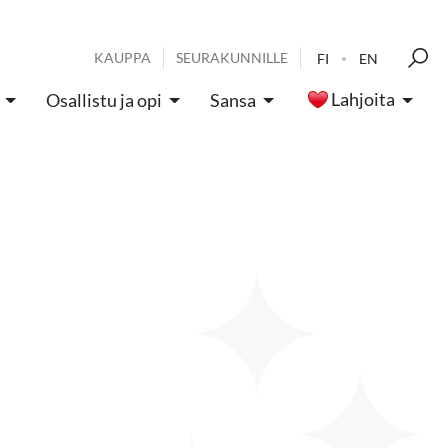
KAUPPA
SEURAKUNNILLE
FI
EN
Lahjoita
Osallistu ja opi
Sansa