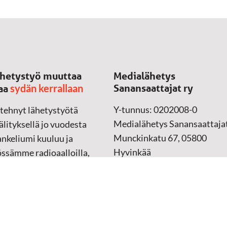
hetystyö muuttaa
Medialähetys
sydän kerrallaan
Sanansaattajat ry
aa
Y-tunnus: 0202008-0
 tehnyt lähetystyötä
Medialähetys Sanansaattajat
lityksellä jo vuodesta
Munckinkatu 67, 05800
nkeliumi kuuluu ja
Hyvinkää
össämme radioaalloilla,
ssa, verkossa ja
➔
Yhteydenottolomake
sessa mediassa ympäri
n. Kohtaamme ihmisen
Lahjoitustili:
lla kielellään, aidosti
FI37 5062 0320 0320 18
ellä.