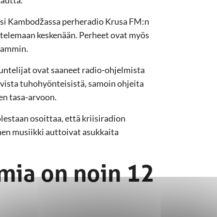
iksi Kambodžassa perheradio Krusa FM:n
stelemaan keskenään. Perheet ovat myös
seammin.
ntelijat ovat saaneet radio-ohjelmista
vista tuhohyönteisistä, samoin ohjeita
en tasa-arvoon.
lestaan osoittaa, että kriisiradion
nen musiikki auttoivat asukkaita
lmia on noin 12