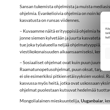
Sansan tukemista ohjelmista ja muista mediasisä
ohjelmia. Evankelioivia ohjelmia on noin kolma
kasvatusta on runsas viidennes.
Käy
– Kuvaamme näitä erityyppisiä ohjelmia hedelm
tar
jonne siemen kylvetään ja juurta kasvatetaan, et
hal
tue joka työalueella neljää ohjelmatyyppiä, niit
viestikokonaisuuden aikaansaamiseksi, kertoo 
– Sosiaaliset ohjelmat ovat kuin puun juuret ja
Raamatunopetusohjelmat, puun oksat, tarjoavat 
ei ole esimerkiksi pitkien etäisyyksien vuoksi.
kasvussa myös heitä, jotka ovat uskossaan yksin
ohjelmat puolestaan kutsuvat hedelmää tuottav
Mongolialainen mieskuuntelija,
Uuganbaiar
, ke