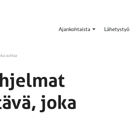
Ajankohtaista
Lähetystyö
joka auttaa
ohjelmat
tävä, joka