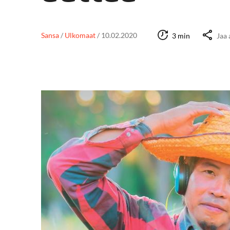
Sansa
/
Ulkomaat
/
10.02.2020
3 min
Jaa 