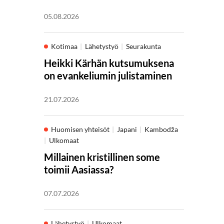
05.08.2026
Kotimaa
Lähetystyö
Seurakunta
Heikki Kärhän kutsumuksena
on evankeliumin julistaminen
21.07.2026
Huomisen yhteisöt
Japani
Kambodža
Ulkomaat
Millainen kristillinen some
toimii Aasiassa?
07.07.2026
Lähetystyö
Ulkomaat