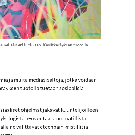
a neljään eri luokkaan. Kevätkeräyksen tuotolla
elmia ja muita mediasisältöjä, jotka voidaan
räyksen tuotolla tuetaan sosiaalisia
aaliset ohjelmat jakavat kuuntelijoilleen
ykologista neuvontaa ja ammatillista
la ne välittävät eteenpäin kristillisiä
autta.