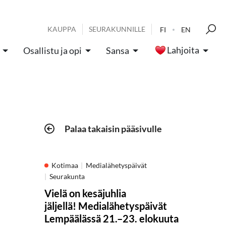
KAUPPA
SEURAKUNNILLE
FI
EN
Lahjoita
Osallistu ja opi
Sansa
Palaa takaisin pääsivulle
Kotimaa
Medialähetyspäivät
Seurakunta
Vielä on kesäjuhlia
jäljellä! Medialähetyspäivät
Lempäälässä 21.–23. elokuuta