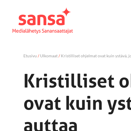
Etusivu
/
Ulkomaat
/
Kristilliset ohjelmat ovat kuin ystävä, 
Kristilliset 
ovat kuin ys
auttaa