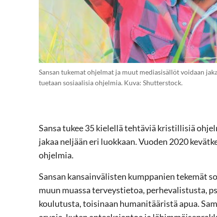
Sansan tukemat ohjelmat ja muut mediasisällöt voidaan jaka
tuetaan sosiaalisia ohjelmia. Kuva: Shutterstock.
Sansa tukee 35 kielellä tehtäviä kristillisiä ohj
jakaa neljään eri luokkaan. Vuoden 2020 kevätke
ohjelmia.
Sansan kansainvälisten kumppanien tekemät sosi
muun muassa terveystietoa, perhevalistusta, ps
koulutusta, toisinaan humanitääristä apua. Samal
arvoja, kuten anteeksiantoa ja lähimmäisenrakk