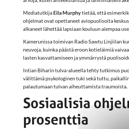
Mediatutkija
Eila Murphy
tietää, että esimerk
ohjelmat ovat opettaneet aviopuolisoita kesku
alkaneet lähettää lapsiaan kouluun aiempaa u
Kamerunissa toimivan Radio Sawtu Linjiilan kuu
neuvoja, kuinka päästä eroon kotieläimiä vaivaa
lasten kasvattamiseen ja ymmärrystä puolisoid
Intian Biharin tulva-alueella tehty tutkimus puo
välittämä psykologinen tuki sekä tuttu, paikalli
palautumaan tulvan aiheuttamista traumoista.
Sosiaalisia ohje
prosenttia