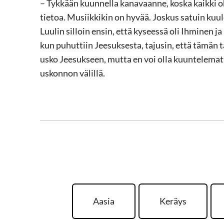
– Tykkään kuunnella kanavaanne, koska kaikki oh
tietoa. Musiikkikin on hyvää. Joskus satuin kuu
Luulin silloin ensin, että kyseessä oli Ihminen j
kun puhuttiin Jeesuksesta, tajusin, että tämän t
usko Jeesukseen, mutta en voi olla kuuntelemat
uskonnon välillä.
Aasia
Keräys