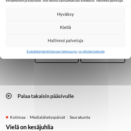
keräämiseen ja käyttöön. Voit hallita suostumuksiasi kohdassa ”Hallinnoi palveluja”.
Media
Rukous
Hyväksy
Kiellä
SAT-7
Televisio
Hallinnoi palveluja
Evästekäytäntö
Sansan tietosuoja- ja rekisteriseloste
Uskonto
Vainotut
Palaa takaisin pääsivulle
Kotimaa
Medialähetyspäivät
Seurakunta
Vielä on kesäjuhlia