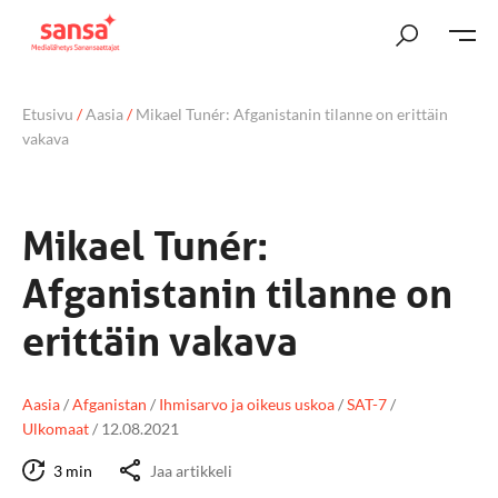
Etusivu
/
Aasia
/
Mikael Tunér: Afganistanin tilanne on erittäin
vakava
Mikael Tunér:
Afganistanin tilanne on
erittäin vakava
Aasia
/
Afganistan
/
Ihmisarvo ja oikeus uskoa
/
SAT-7
/
Ulkomaat
/
12.08.2021
3 min
Jaa artikkeli