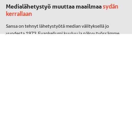
sydän
Medialähetystyö muuttaa maailmaa
kerrallaan
Sansa on tehnyt lähetystyötä median välityksellä jo
vuodesta 1973. Evankeliumi kuuluu ja näkyy työssämme
radioaalloilla, televisiossa, verkossa ja sosiaalisessa
mediassa ympäri maailman. Kohtaamme ihmisen hänen
omalla kielellään, aidosti arjen keskellä.
Mediapankki
➔
Sansan materiaali
➔
Raamattu kannesta kanteen materiaali
➔
Toivoa naisille materiaali
Medialähetys Sanansaattajat ry