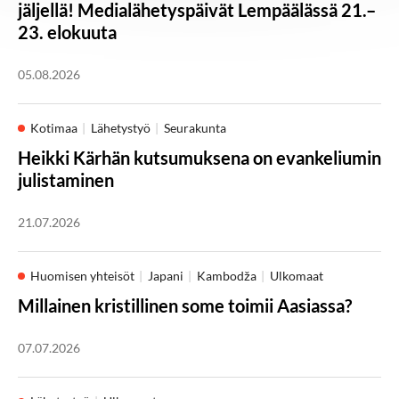
jäljellä! Medialähetyspäivät Lempäälässä 21.–
23. elokuuta
05.08.2026
Kotimaa
Lähetystyö
Seurakunta
Heikki Kärhän kutsumuksena on evankeliumin
julistaminen
21.07.2026
Huomisen yhteisöt
Japani
Kambodža
Ulkomaat
Millainen kristillinen some toimii Aasiassa?
07.07.2026