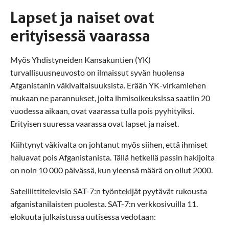
Lapset ja naiset ovat
erityisessä vaarassa
Myös Yhdistyneiden Kansakuntien (YK)
turvallisuusneuvosto on ilmaissut syvän huolensa
Afganistanin väkivaltaisuuksista. Erään YK-virkamiehen
mukaan ne parannukset, joita ihmisoikeuksissa saatiin 20
vuodessa aikaan, ovat vaarassa tulla pois pyyhityiksi.
Erityisen suuressa vaarassa ovat lapset ja naiset.
Kiihtynyt väkivalta on johtanut myös siihen, että ihmiset
haluavat pois Afganistanista. Tällä hetkellä passin hakijoita
on noin 10 000 päivässä, kun yleensä määrä on ollut 2000.
Satelliittitelevisio SAT-7:n työntekijät pyytävät rukousta
afganistanilaisten puolesta. SAT-7:n verkkosivuilla 11.
elokuuta julkaistussa uutisessa vedotaan: