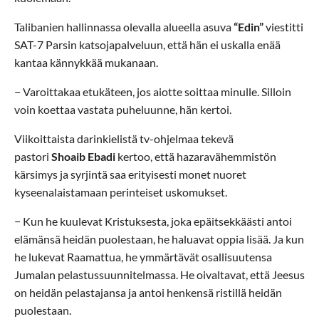
Talibanien hallinnassa olevalla alueella asuva
“Edin”
viestitti
SAT-7 Parsin katsojapalveluun, että hän ei uskalla enää
kantaa kännykkää mukanaan.
− Varoittakaa etukäteen, jos aiotte soittaa minulle. Silloin
voin koettaa vastata puheluunne, hän kertoi.
Viikoittaista darinkielistä tv-ohjelmaa tekevä
pastori
Shoaib Ebadi
kertoo, että hazaravähemmistön
kärsimys ja syrjintä saa erityisesti monet nuoret
kyseenalaistamaan perinteiset uskomukset.
− Kun he kuulevat Kristuksesta, joka epäitsekkäästi antoi
elämänsä heidän puolestaan, he haluavat oppia lisää. Ja kun
he lukevat Raamattua, he ymmärtävät osallisuutensa
Jumalan pelastussuunnitelmassa. He oivaltavat, että Jeesus
on heidän pelastajansa ja antoi henkensä ristillä heidän
puolestaan.