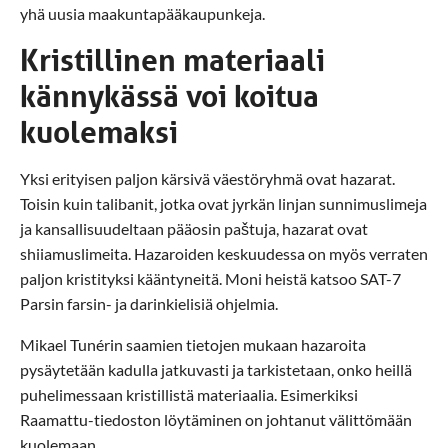
yhä uusia maakuntapääkaupunkeja.
Kristillinen materiaali
kännykässä voi koitua
kuolemaksi
Yksi erityisen paljon kärsivä väestöryhmä ovat hazarat.
Toisin kuin talibanit, jotka ovat jyrkän linjan sunnimuslimeja
ja kansallisuudeltaan pääosin paštuja, hazarat ovat
shiiamuslimeita. Hazaroiden keskuudessa on myös verraten
paljon kristityksi kääntyneitä. Moni heistä katsoo SAT-7
Parsin farsin- ja darinkielisiä ohjelmia.
Mikael Tunérin saamien tietojen mukaan hazaroita
pysäytetään kadulla jatkuvasti ja tarkistetaan, onko heillä
puhelimessaan kristillistä materiaalia. Esimerkiksi
Raamattu-tiedoston löytäminen on johtanut välittömään
kuolemaan.