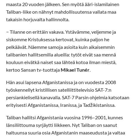
maasta 20 vuoden jälkeen. Sen myötä ääri-islamilainen
Taliban-liike on nähnyt mahdollisuutensa vallata maa
takaisin horjuvalta hallinnolta.
− Tilanne on erittäin vakava. Ystävämme, veljemme ja
siskomme Kristuksessa kertovat, kuinka paljon he
pelkäävät. Näemme samoja asioita kuin aikaisemmin
talibanien hallitsemilla alueilla: tytöt eivät saa mennä
kouluun eivätkä naiset saa lähteä kotoa ilman miestä,
kertoo Sansan tv-tuottaja
Mikael Tunér
.
Hän asui lapsena Afganistanissa ja on vuodesta 2008
työskennellyt kristillisen satelliittitelevisio SAT-7:n
persiankielisellä kanavalla. SAT-7 Parsin ohjelmia katsotaan
erityisesti Afganistanissa, Iranissa, ja Tadžikistanissa.
Taliban hallitsi Afganistania vuosina 1996–2001, kunnes
länsiliittouma syrjäytti liikkeen. Nyt Taliban on saanut
haltuunsa suuria osia Afganistanin maaseudusta ja valtaa