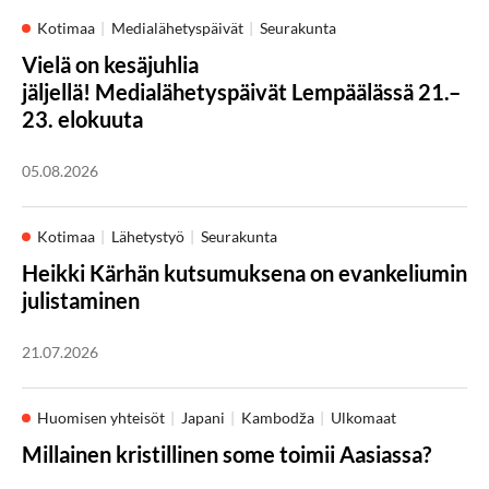
Kotimaa
Medialähetyspäivät
Seurakunta
Vielä on kesäjuhlia
jäljellä! Medialähetyspäivät Lempäälässä 21.–
23. elokuuta
05.08.2026
Kotimaa
Lähetystyö
Seurakunta
Heikki Kärhän kutsumuksena on evankeliumin
julistaminen
21.07.2026
Huomisen yhteisöt
Japani
Kambodža
Ulkomaat
Millainen kristillinen some toimii Aasiassa?