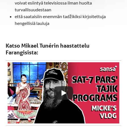
voivat esiintyä televisiossa ilman huolta
turvallisuudestaan
että saataisiin enemmän tadžikiksi kirjoitettuja
hengellisiä lauluja
Katso Mikael Tunérin haastattelu
Farangisista: