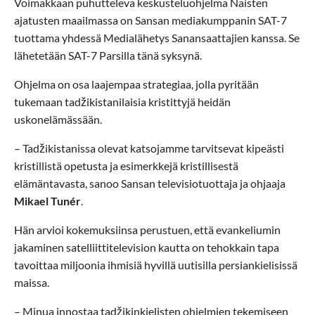
Voimakkaan puhutteleva keskusteluohjelma Naisten
ajatusten maailmassa on Sansan mediakumppanin SAT-7
tuottama yhdessä Medialähetys Sanansaattajien kanssa. Se
lähetetään SAT-7 Parsilla tänä syksynä.
Ohjelma on osa laajempaa strategiaa, jolla pyritään
tukemaan tadžikistanilaisia kristittyjä heidän
uskonelämässään.
– Tadžikistanissa olevat katsojamme tarvitsevat kipeästi
kristillistä opetusta ja esimerkkejä kristillisestä
elämäntavasta, sanoo Sansan televisiotuottaja ja ohjaaja
Mikael Tunér
.
Hän arvioi kokemuksiinsa perustuen, että evankeliumin
jakaminen satelliittitelevision kautta on tehokkain tapa
tavoittaa miljoonia ihmisiä hyvillä uutisilla persiankielisissä
maissa.
– Minua innostaa tadžikinkielisten ohjelmien tekemiseen