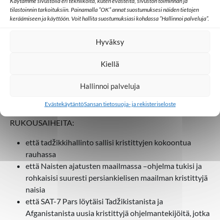
Käytämme sivustolla eri tekniikoita, kuten evästeitä, sivuston toiminnan ja
Kristuksessa ja seisoa luottavaisesti uskossa, kun
tilastoinnin tarkoituksiin. Painamalla ”OK” annat suostumuksesi näiden tietojen
keräämiseen ja käyttöön. Voit hallita suostumuksiasi kohdassa ”Hallinnoi palveluja”.
kohtaavat haasteita elämässään.
SAT-7 aloitti tadžikin kielisten ohjelmien tekemisen vuonna
Hyväksy
2017: ensin musiikki- ja todistusohjelman
Pelastuksemme on
Kiellä
Hänessä
, sen jälkeen opetusohjelmat
Kristillisen uskon
perusteet
ja
Kristitty perhe
. Ne on lähetetty persiankielisellä
Hallinnoi palveluja
kanavalla SAT-7 Parsilla, joka tekee ohjelmia myös farsin- ja
darinkielisille katsojille Iranissa ja Afganistanissa.
Evästekäytäntö
Sansan tietosuoja- ja rekisteriseloste
RUKOUSAIHEITA:
että tadžikkihallinto sallisi kristittyjen kokoontua
rauhassa
että Naisten ajatusten maailmassa –ohjelma tukisi ja
rohkaisisi suuresti persiankielisen maailman kristittyjä
naisia
että SAT-7 Pars löytäisi Tadžikistanista ja
Afganistanista uusia kristittyjä ohjelmantekijöitä, jotka