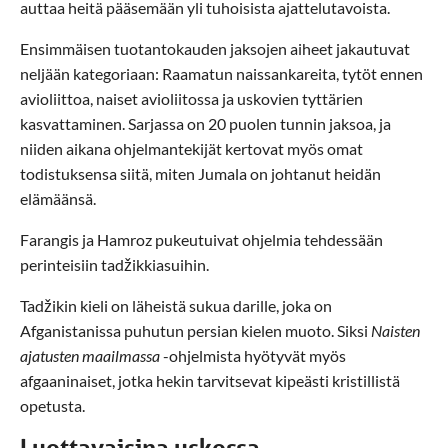
auttaa heitä pääsemään yli tuhoisista ajattelutavoista.
Ensimmäisen tuotantokauden jaksojen aiheet jakautuvat
neljään kategoriaan: Raamatun naissankareita, tytöt ennen
avioliittoa, naiset avioliitossa ja uskovien tyttärien
kasvattaminen. Sarjassa on 20 puolen tunnin jaksoa, ja
niiden aikana ohjelmantekijät kertovat myös omat
todistuksensa siitä, miten Jumala on johtanut heidän
elämäänsä.
Farangis ja Hamroz pukeutuivat ohjelmia tehdessään
perinteisiin tadžikkiasuihin.
Tadžikin kieli on läheistä sukua darille, joka on
Afganistanissa puhutun persian kielen muoto. Siksi
Naisten
ajatusten maailmassa
-ohjelmista hyötyvät myös
afgaaninaiset, jotka hekin tarvitsevat kipeästi kristillistä
opetusta.
Luottavaisina uskossa