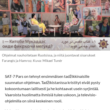
Ohjelmat nauhoitetaan Ruotsissa, ja niitä juontavat sisarukset
Farangis ja Hamroz. Kuva: Mikael Tunér
SAT-7 Pars on tehnyt ensimmäisen tadžikkinaisille
suunnatun ohjelman. Tadžikistanissa kristityt eivät pysty
kokoontumaan laillisesti ja he kohtaavat usein syrjintää.
Vaaroista huolimatta ihmisiä tulee uskoon, ja televisio-
ohjelmilla on siinä keskeinen rooli.