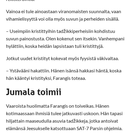
Vainoa ei tule ainoastaan viranomaisten suunnalta, vaan
vihamielisyyttä voi olla myös suvun ja perheiden sisällä.
– Useimpiin kristittyihin tadžikkiperheisiin kohdistuu
suvun painostusta. Olen kokenut sen itsekin. Vanhempani
hylättiin, koska heidän lapsistaan tuli kristittyjä.
Jotkut uudet kristityt kokevat myös fyysistä väkivaltaa.
– Ystävääni hakattiin. Hänen isänsä hakkasi häntä, koska
hän kääntyi kristityksi, Farangis toteaa.
Jumala toimii
Vaaroista huolimatta Farangis on toiveikas. Hänen
kotimaassaan ihmisiä tulee jatkuvasti uskoon. Hän tapasi
hiljattain maaseudulla asuvia tadžikkeja, jotka antoivat
elämänsä Jeesukselle katsottuaan SAT-7 Parsin ohjelmia.