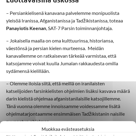
– Persiankielisenä kanavana palvelemme monipuolista
yleisöä Iranissa, Afganistanissa ja Tadžikistanissa, toteaa
Panayiotis Keenan
, SAT-7 Parsin toiminnanjohtaja.
– Jokaisella maalla on oma kulttuurinsa, historiansa,
väestönsä ja persian kielen murteensa. Meidän
kanavallemme on ratkaisevan tärkeää varmistaa, että
katsojamme voivat kuulla Jumalan rakkaudesta omilla
sydämensä kielillään.
– Olemme iloisia siitä, että meillä on iranilaisten
katselijoiden farsinkielisten ohjelmien lisäksi kasvava määrä
darin kielistä ohjelmaa afganistanilaisille katsojillemme.
Tänä vuonna olemme innoissamme voidessamme lisätä
ohjelmatarjontaamme ensimmäisen Tadžikistanin naisille
suunnatun ohjelman.
Muokkaa evästeasetuksia
– Rukoilen, että tadžikkinaiset voivat vaalia identiteettiään