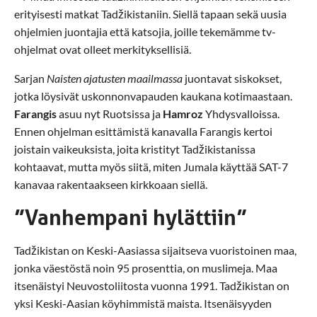
erityisesti matkat Tadžikistaniin. Siellä tapaan sekä uusia
ohjelmien juontajia että katsojia, joille tekemämme tv-
ohjelmat ovat olleet merkityksellisiä.
Sarjan
Naisten ajatusten maailmassa
juontavat siskokset,
jotka löysivät uskonnonvapauden kaukana kotimaastaan.
Farangis
asuu nyt Ruotsissa ja
Hamroz
Yhdysvalloissa.
Ennen ohjelman esittämistä kanavalla Farangis kertoi
joistain vaikeuksista, joita kristityt Tadžikistanissa
kohtaavat, mutta myös siitä, miten Jumala käyttää SAT-7
kanavaa rakentaakseen kirkkoaan siellä.
”Vanhempani hylättiin”
Tadžikistan on Keski-Aasiassa sijaitseva vuoristoinen maa,
jonka väestöstä noin 95 prosenttia, on muslimeja. Maa
itsenäistyi Neuvostoliitosta vuonna 1991. Tadžikistan on
yksi Keski-Aasian köyhimmistä maista. Itsenäisyyden