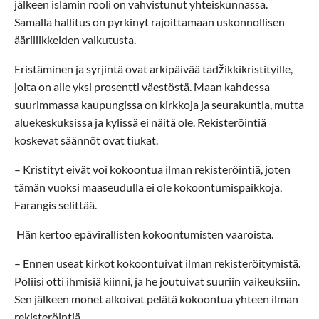
jälkeen islamin rooli on vahvistunut yhteiskunnassa.
Samalla hallitus on pyrkinyt rajoittamaan uskonnollisen
ääriliikkeiden vaikutusta.
Eristäminen ja syrjintä ovat arkipäivää tadžikkikristityille,
joita on alle yksi prosentti väestöstä. Maan kahdessa
suurimmassa kaupungissa on kirkkoja ja seurakuntia, mutta
aluekeskuksissa ja kylissä ei näitä ole. Rekisteröintiä
koskevat säännöt ovat tiukat.
– Kristityt eivät voi kokoontua ilman rekisteröintiä, joten
tämän vuoksi maaseudulla ei ole kokoontumispaikkoja,
Farangis selittää.
Hän kertoo epävirallisten kokoontumisten vaaroista.
– Ennen useat kirkot kokoontuivat ilman rekisteröitymistä.
Poliisi otti ihmisiä kiinni, ja he joutuivat suuriin vaikeuksiin.
Sen jälkeen monet alkoivat pelätä kokoontua yhteen ilman
rekisteröintiä.