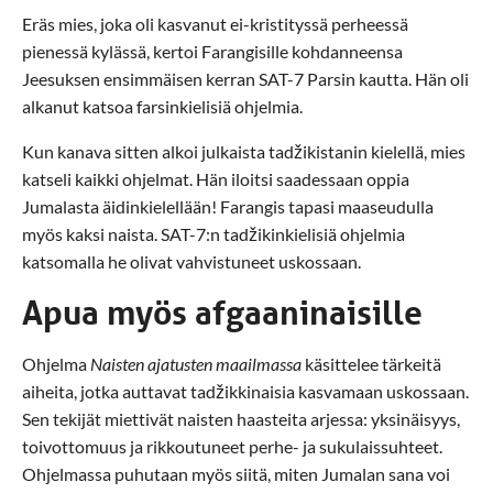
Eräs mies, joka oli kasvanut ei-kristityssä perheessä
pienessä kylässä, kertoi Farangisille kohdanneensa
Jeesuksen ensimmäisen kerran SAT-7 Parsin kautta. Hän oli
alkanut katsoa farsinkielisiä ohjelmia.
Kun kanava sitten alkoi julkaista tadžikistanin kielellä, mies
katseli kaikki ohjelmat. Hän iloitsi saadessaan oppia
Jumalasta äidinkielellään! Farangis tapasi maaseudulla
myös kaksi naista. SAT-7:n tadžikinkielisiä ohjelmia
katsomalla he olivat vahvistuneet uskossaan.
Apua myös afgaaninaisille
Ohjelma
Naisten ajatusten maailmassa
käsittelee tärkeitä
aiheita, jotka auttavat tadžikkinaisia kasvamaan uskossaan.
Sen tekijät miettivät naisten haasteita arjessa: yksinäisyys,
toivottomuus ja rikkoutuneet perhe- ja sukulaissuhteet.
Ohjelmassa puhutaan myös siitä, miten Jumalan sana voi