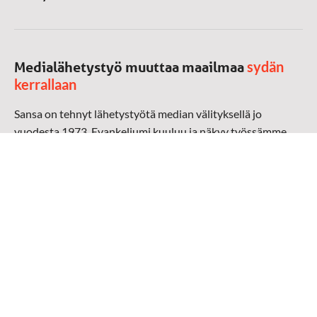
sydän
Medialähetystyö muuttaa maailmaa
kerrallaan
Sansa on tehnyt lähetystyötä median välityksellä jo
vuodesta 1973. Evankeliumi kuuluu ja näkyy työssämme
radioaalloilla, televisiossa, verkossa ja sosiaalisessa
mediassa ympäri maailman. Kohtaamme ihmisen hänen
omalla kielellään, aidosti arjen keskellä.
Mediapankki
➔
Sansan materiaali
➔
Raamattu kannesta kanteen materiaali
➔
Toivoa naisille materiaali