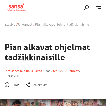
Etusivu
/
Ulkomaat
/
Pian alkavat ohjelmat tadžikkinaisille
Pian alkavat ohjelmat
tadžikkinaisille
Ihmisarvo ja oikeus uskoa
/
Iran
/
SAT-7
/
Ulkomaat
/
19.08.2024
5 min
Jaa artikkeli