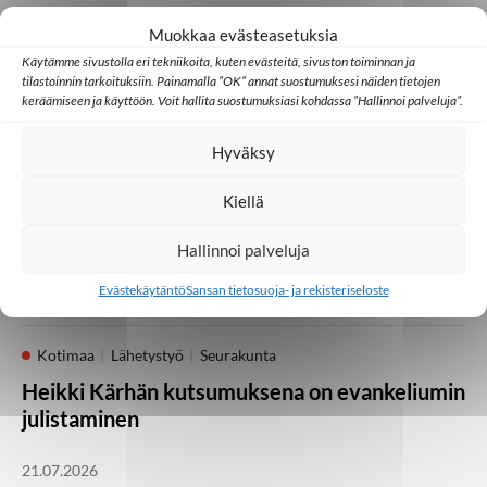
Muokkaa evästeasetuksia
Käytämme sivustolla eri tekniikoita, kuten evästeitä, sivuston toiminnan ja
Palaa takaisin pääsivulle
tilastoinnin tarkoituksiin. Painamalla ”OK” annat suostumuksesi näiden tietojen
keräämiseen ja käyttöön. Voit hallita suostumuksiasi kohdassa ”Hallinnoi palveluja”.
Kotimaa
Medialähetyspäivät
Seurakunta
Hyväksy
Vielä on kesäjuhlia
Kiellä
jäljellä! Medialähetyspäivät Lempäälässä 21.–
23. elokuuta
Hallinnoi palveluja
05.08.2026
Evästekäytäntö
Sansan tietosuoja- ja rekisteriseloste
Kotimaa
Lähetystyö
Seurakunta
Heikki Kärhän kutsumuksena on evankeliumin
julistaminen
21.07.2026