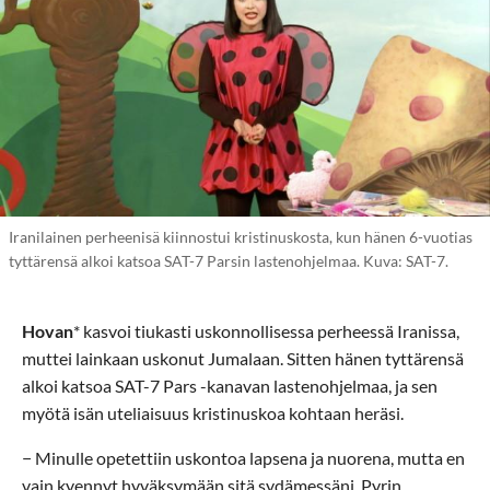
Iranilainen perheenisä kiinnostui kristinuskosta, kun hänen 6-vuotias
tyttärensä alkoi katsoa SAT-7 Parsin lastenohjelmaa. Kuva: SAT-7.
Hovan
* kasvoi tiukasti uskonnollisessa perheessä Iranissa,
muttei lainkaan uskonut Jumalaan. Sitten hänen tyttärensä
alkoi katsoa SAT-7 Pars -kanavan lastenohjelmaa, ja sen
myötä isän uteliaisuus kristinuskoa kohtaan heräsi.
− Minulle opetettiin uskontoa lapsena ja nuorena, mutta en
vain kyennyt hyväksymään sitä sydämessäni. Pyrin