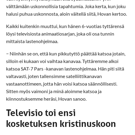
välttämään uskonnollisia tapahtumia. Joka kerta, kun joku
halusi puhua uskonnosta, aloin väitellä siitä, Hovan kertoo.
Kaikki kuitenkin muuttui, kun hänen 6-vuotias tyttärensä
löysi televisiosta animaatiosarjan, joka oli osa tunnin
mittaista lastenohjelmaa.
− Niinhän se on, että kun pikkutyttö päättää katsoa jotain,
silloin ei kukaan voi vaihtaa kanavaa. Tyttäremme alkoi
katsoa SAT-7 Pars -kanavan lastenohjelmaa. Hän piti siitä
valtavasti, joten tallensimme satelliittikanavan
vastaanottimeen, jotta hän voisi katsoa säännöllisesti.
Sitten myös vaimoni ja minä aloimme katsoa ja
kiinnostuksemme heräsi, Hovan sanoo.
Televisio toi ensi
kosketuksen kristinuskoon