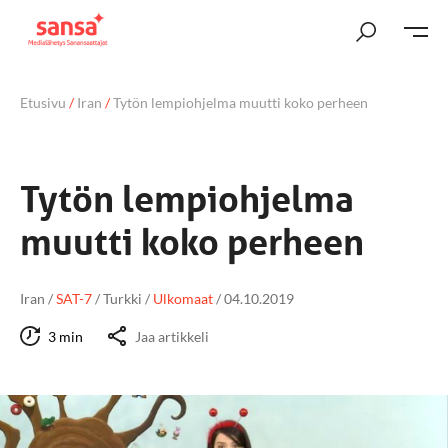
Etusivu
/
Iran
/
Tytön lempiohjelma muutti koko perheen
Tytön lempiohjelma
muutti koko perheen
Iran
/
SAT-7
/
Turkki
/
Ulkomaat
/
04.10.2019
3 min
Jaa artikkeli