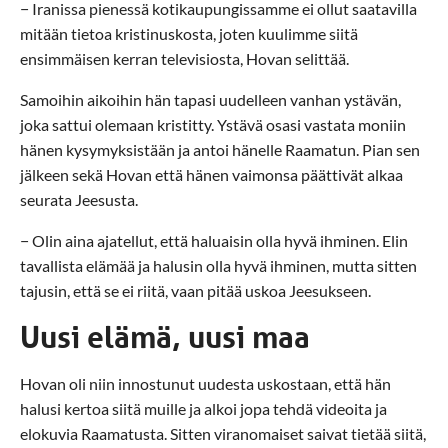
− Iranissa pienessä kotikaupungissamme ei ollut saatavilla
mitään tietoa kristinuskosta, joten kuulimme siitä
ensimmäisen kerran televisiosta, Hovan selittää.
Samoihin aikoihin hän tapasi uudelleen vanhan ystävän,
joka sattui olemaan kristitty. Ystävä osasi vastata moniin
hänen kysymyksistään ja antoi hänelle Raamatun. Pian sen
jälkeen sekä Hovan että hänen vaimonsa päättivät alkaa
seurata Jeesusta.
− Olin aina ajatellut, että haluaisin olla hyvä ihminen. Elin
tavallista elämää ja halusin olla hyvä ihminen, mutta sitten
tajusin, että se ei riitä, vaan pitää uskoa Jeesukseen.
Uusi elämä, uusi maa
Hovan oli niin innostunut uudesta uskostaan, että hän
halusi kertoa siitä muille ja alkoi jopa tehdä videoita ja
elokuvia Raamatusta. Sitten viranomaiset saivat tietää siitä,