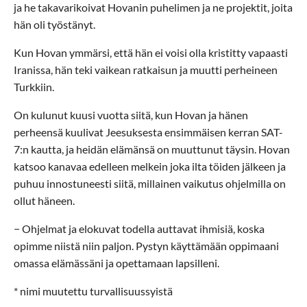
ja he takavarikoivat Hovanin puhelimen ja ne projektit, joita
hän oli työstänyt.
Kun Hovan ymmärsi, että hän ei voisi olla kristitty vapaasti
Iranissa, hän teki vaikean ratkaisun ja muutti perheineen
Turkkiin.
On kulunut kuusi vuotta siitä, kun Hovan ja hänen
perheensä kuulivat Jeesuksesta ensimmäisen kerran SAT-
7:n kautta, ja heidän elämänsä on muuttunut täysin. Hovan
katsoo kanavaa edelleen melkein joka ilta töiden jälkeen ja
puhuu innostuneesti siitä, millainen vaikutus ohjelmilla on
ollut häneen.
− Ohjelmat ja elokuvat todella auttavat ihmisiä, koska
opimme niistä niin paljon. Pystyn käyttämään oppimaani
omassa elämässäni ja opettamaan lapsilleni.
* nimi muutettu turvallisuussyistä