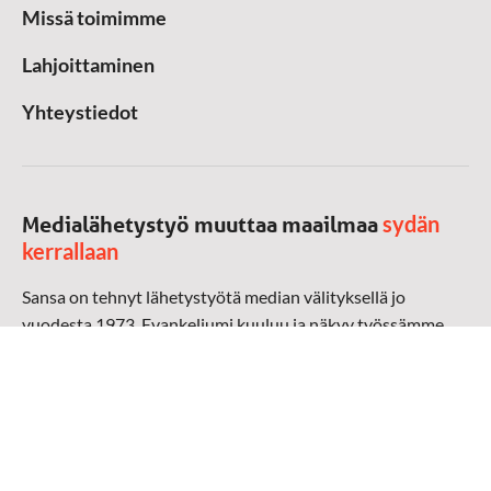
Missä toimimme
Lahjoittaminen
Yhteystiedot
sydän
Medialähetystyö muuttaa maailmaa
kerrallaan
Sansa on tehnyt lähetystyötä median välityksellä jo
vuodesta 1973. Evankeliumi kuuluu ja näkyy työssämme
radioaalloilla, televisiossa, verkossa ja sosiaalisessa
mediassa ympäri maailman. Kohtaamme ihmisen hänen
omalla kielellään, aidosti arjen keskellä.
Mediapankki