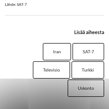
Lähde: SAT-7
Lisää aiheesta
Iran
SAT-7
Televisio
Turkki
Uskonto