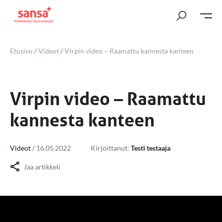
Etusivu
/
Videot
/
Virpin video – Raamattu kannesta kanteen
Virpin video – Raamattu
kannesta kanteen
Videot
/
16.05.2022
Kirjoittanut:
Testi testaaja
Jaa artikkeli