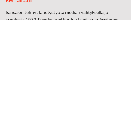
kerrallaan
Sansa on tehnyt lähetystyötä median välityksellä jo
vuodesta 1973. Evankeliumi kuuluu ja näkyy työssämme
radioaalloilla, televisiossa, verkossa ja sosiaalisessa
mediassa ympäri maailman. Kohtaamme ihmisen hänen
omalla kielellään, aidosti arjen keskellä.
Mediapankki
➔
Sansan materiaali
➔
Raamattu kannesta kanteen materiaali
➔
Toivoa naisille materiaali
Medialähetys Sanansaattajat ry
Y-tunnus: 0202008-0