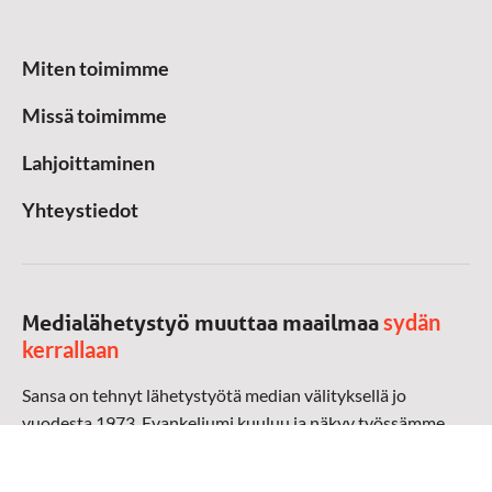
Miten toimimme
Missä toimimme
Lahjoittaminen
Yhteystiedot
sydän
Medialähetystyö muuttaa maailmaa
kerrallaan
Sansa on tehnyt lähetystyötä median välityksellä jo
vuodesta 1973. Evankeliumi kuuluu ja näkyy työssämme
radioaalloilla, televisiossa, verkossa ja sosiaalisessa
mediassa ympäri maailman. Kohtaamme ihmisen hänen