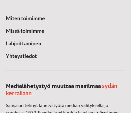
Miten toimimme
Missä toimimme
Lahjoittaminen
Yhteystiedot
sydän
Medialähetystyö muuttaa maailmaa
kerrallaan
Sansa on tehnyt lähetystyötä median välityksellä jo
vuodesta 1973. Evankeliumi kuuluu ja näkyy työssämme
radioaalloilla, televisiossa, verkossa ja sosiaalisessa
mediassa ympäri maailman. Kohtaamme ihmisen hänen